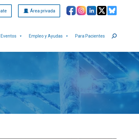
iate
Área privada
Eventos
Empleo y Ayudas
Para Pacientes
Buscar: