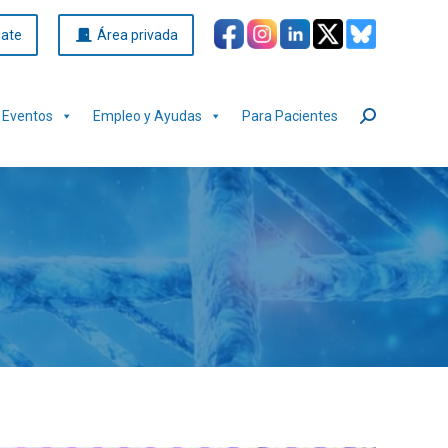
iate
Área privada
Eventos
Empleo y Ayudas
Para Pacientes
Buscar: