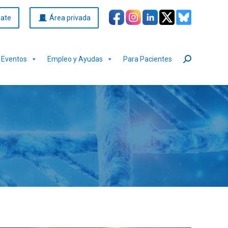
iate
Área privada
Eventos
Empleo y Ayudas
Para Pacientes
Buscar: