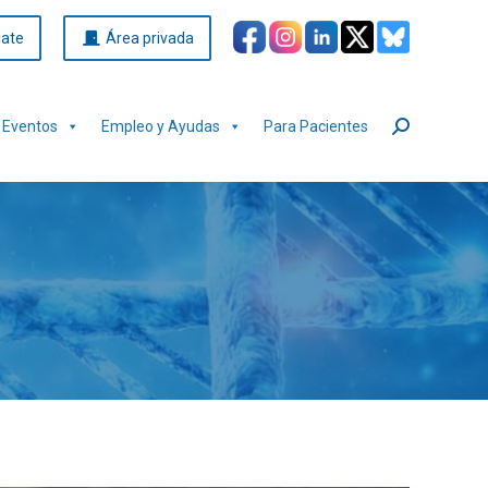
iate
Área privada
Eventos
Empleo y Ayudas
Para Pacientes
Buscar: