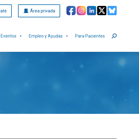
iate
Área privada
Eventos
Empleo y Ayudas
Para Pacientes
Buscar: