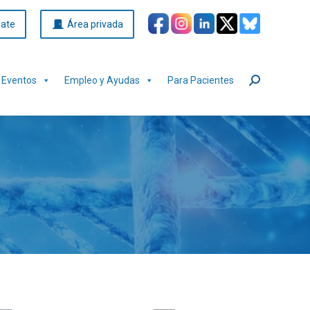
iate
Área privada
Eventos
Empleo y Ayudas
Para Pacientes
Buscar: