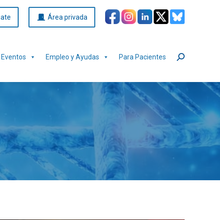
iate
Área privada
Eventos
Empleo y Ayudas
Para Pacientes
Buscar: