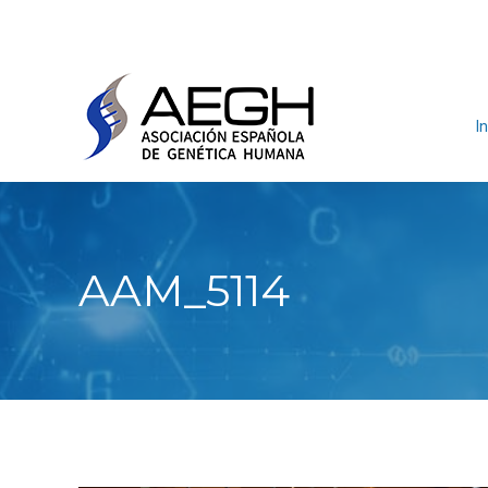
In
AAM_5114