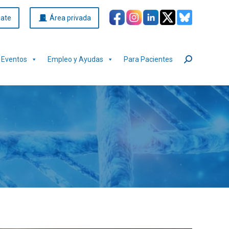
iate
Área privada
Eventos
Empleo y Ayudas
Para Pacientes
Buscar: