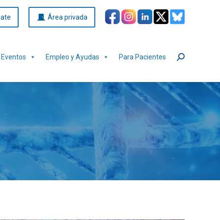
iate
Área privada
Eventos
Empleo y Ayudas
Para Pacientes
Buscar: