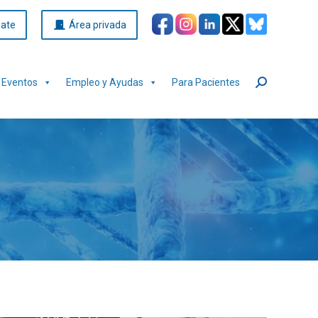
iate
Área privada
Eventos
Empleo y Ayudas
Para Pacientes
Buscar: