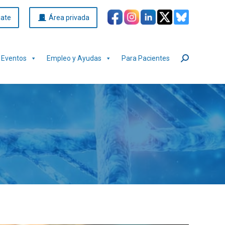
iate
Área privada
Eventos
Empleo y Ayudas
Para Pacientes
Buscar: