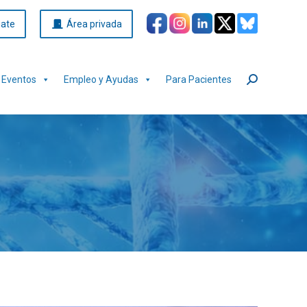
iate
Área privada
Eventos
Empleo y Ayudas
Para Pacientes
Buscar: