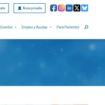
iate
Área privada
Eventos
Empleo y Ayudas
Para Pacientes
Buscar: