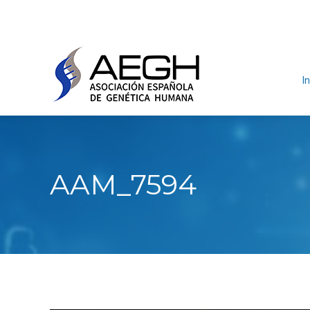
In
AAM_7594