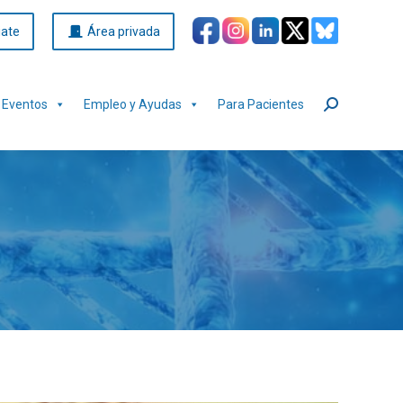
iate
Área privada
Eventos
Empleo y Ayudas
Para Pacientes
Buscar: