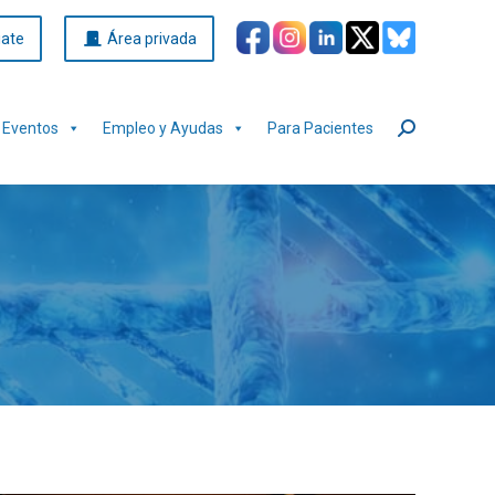
iate
Área privada
Eventos
Empleo y Ayudas
Para Pacientes
Buscar: