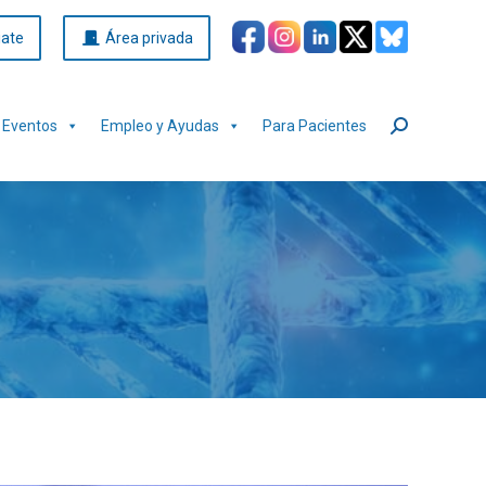
iate
Área privada
Eventos
Empleo y Ayudas
Para Pacientes
Buscar: