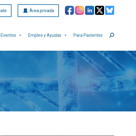
iate
Área privada
Eventos
Empleo y Ayudas
Para Pacientes
Buscar: