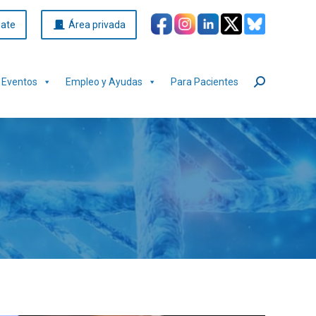
iate
Área privada
Eventos
Empleo y Ayudas
Para Pacientes
Buscar: