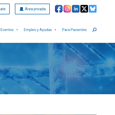
iate
Área privada
Eventos
Empleo y Ayudas
Para Pacientes
Buscar: