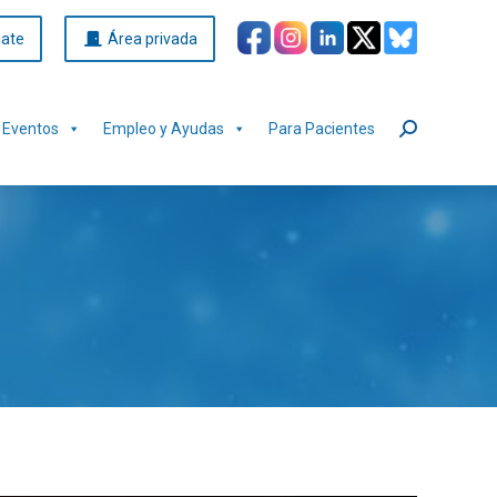
iate
Área privada
Eventos
Empleo y Ayudas
Para Pacientes
Buscar: