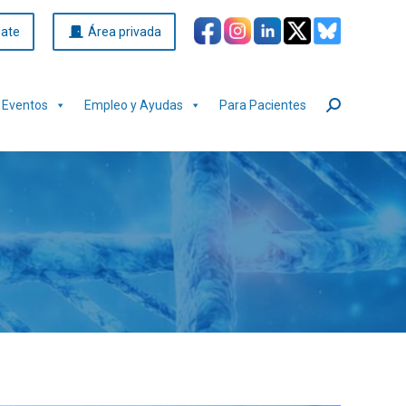
iate
Área privada
Eventos
Empleo y Ayudas
Para Pacientes
Buscar: