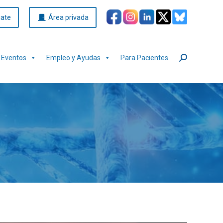
iate
Área privada
Eventos
Empleo y Ayudas
Para Pacientes
Buscar: