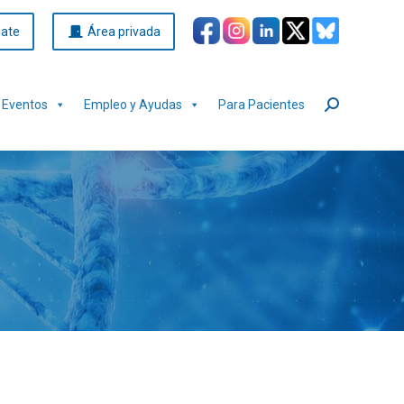
iate
Área privada
Eventos
Empleo y Ayudas
Para Pacientes
Buscar: