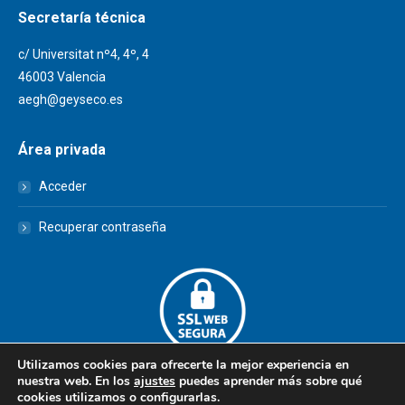
Secretaría técnica
c/ Universitat nº4, 4º, 4
46003 Valencia
aegh@geyseco.es
Área privada
Acceder
Recuperar contraseña
Utilizamos cookies para ofrecerte la mejor experiencia en
nuestra web. En los
ajustes
puedes aprender más sobre qué
cookies utilizamos o configurarlas.