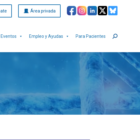
iate
Área privada
Eventos
Empleo y Ayudas
Para Pacientes
Buscar: