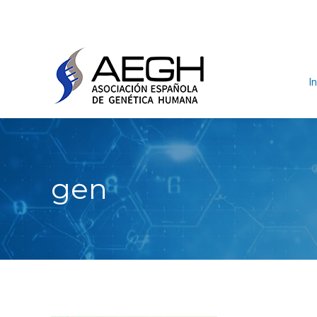
In
gen