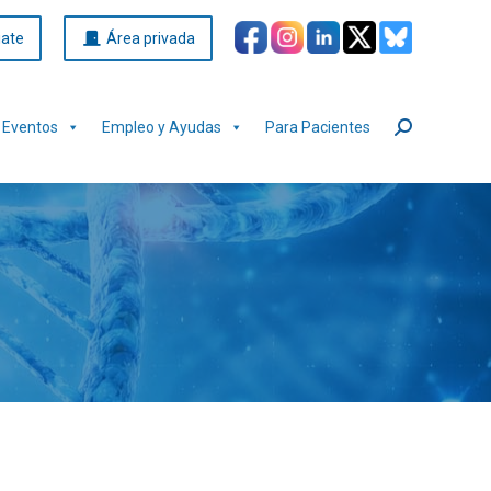
iate
Área privada
Eventos
Empleo y Ayudas
Para Pacientes
Buscar: