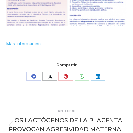
Más información
Compartir
Share
Share
Share
Share
Share
on
on
on
on
on
Facebook
X
Pinterest
WhatsApp
LinkedIn
Navegación
ANTERIOR
entre
LOS LACTÓGENOS DE LA PLACENTA
publicaciones
PROVOCAN AGRESIVIDAD MATERNAL
Publicación