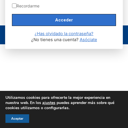
Share
Share
Share
Share
Share
Recordarme
on
on
on
on
on
Facebook
X
Pinterest
WhatsApp
LinkedIn
© AEGH - Todos los derechos reservados
¿Has olvidado la contraseña?
Aviso legal
|
Política de privacidad
|
Politica de cookies
¿No tienes una cuenta?
Asóciate
Utilizamos cookies para ofrecerte la mejor experiencia en
nuestra web. En los
ajustes
puedes aprender más sobre qué
cookies utilizamos o configurarlas.
Aceptar