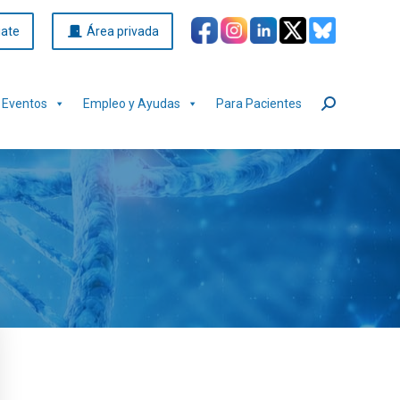
iate
Área privada
Eventos
Empleo y Ayudas
Para Pacientes
Buscar: