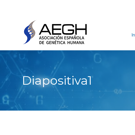
In
Diapositiva1