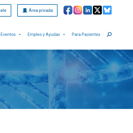
iate
Área privada
Eventos
Empleo y Ayudas
Para Pacientes
Buscar: