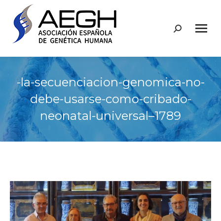
Buscar:
-la-secuenciacion-genomica-no-
debe-usarse-como-cribado-
neonatal-universal–1789