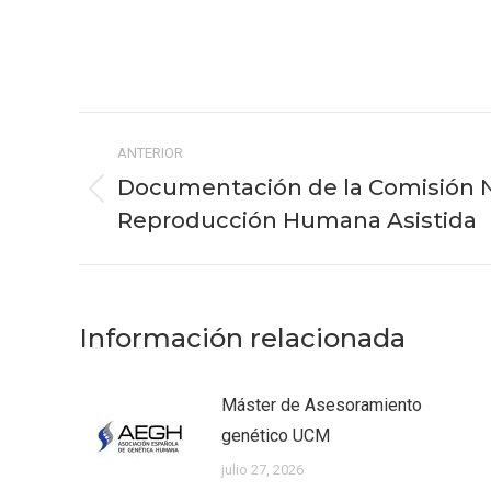
Navegación
ANTERIOR
entre
Documentación de la Comisión N
Publicación
publicaciones
Reproducción Humana Asistida
anterior:
Información relacionada
Máster de Asesoramiento
genético UCM
julio 27, 2026