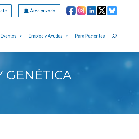
iate
Área privada
Eventos
Empleo y Ayudas
Para Pacientes
Buscar:
Y GENÉTICA