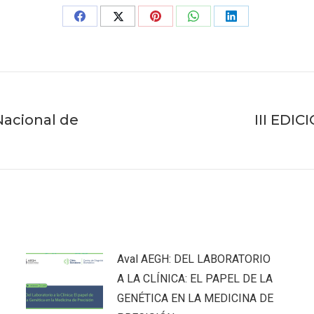
Share
Share
Share
Share
Share
on
on
on
on
on
Facebook
X
Pinterest
WhatsApp
LinkedIn
acional de
III EDI
Publicación
siguiente:
Aval AEGH: DEL LABORATORIO
A LA CLÍNICA: EL PAPEL DE LA
GENÉTICA EN LA MEDICINA DE