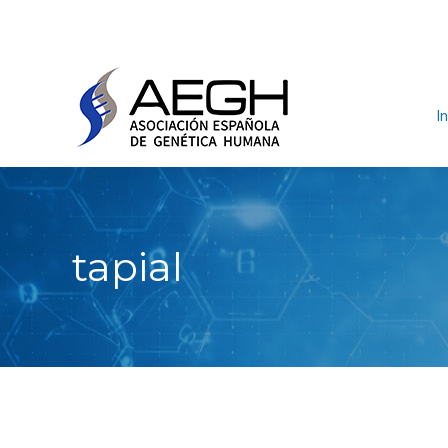
In
tapial