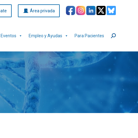
iate
Área privada
Eventos
Empleo y Ayudas
Para Pacientes
Buscar: