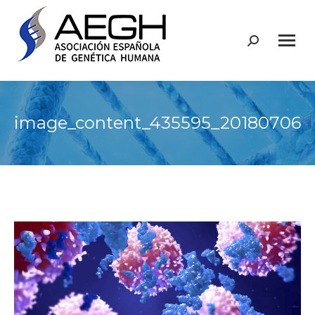
Buscar:
image_content_435595_201807061