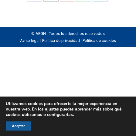
Share
Share
Share
Share
Share
on
on
on
on
on
Facebook
X
Pinterest
WhatsApp
LinkedIn
© AEGH - Todos los derechos reservados
Aviso legal
|
Política de privacidad
|
Politica de cookies
Utilizamos cookies para ofrecerte la mejor experiencia en
nuestra web. En los
ajustes
puedes aprender más sobre qué
cookies utilizamos o configurarlas.
Aceptar