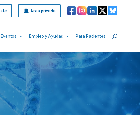
iate
Área privada
Eventos
Empleo y Ayudas
Para Pacientes
Buscar: