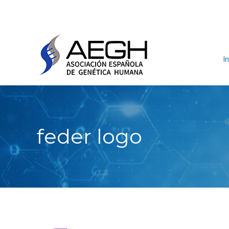
In
feder logo