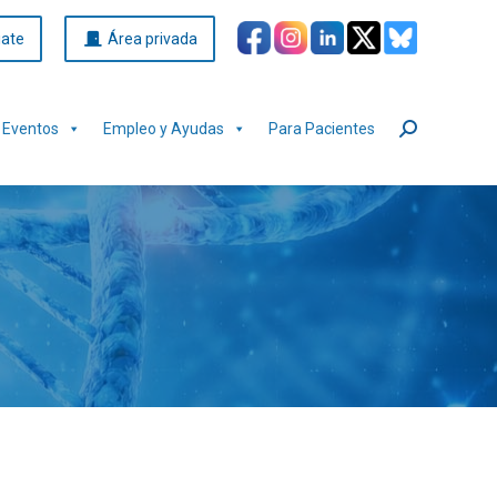
iate
Área privada
Eventos
Empleo y Ayudas
Para Pacientes
Buscar: