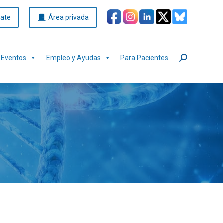
iate
Área privada
Eventos
Empleo y Ayudas
Para Pacientes
Buscar: