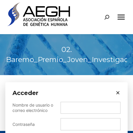
Buscar:
02.
Baremo_Premio_Joven_Investigado
×
Acceder
Sorry, but you do not have permission to view this content.
Nombre de usuario o
correo electrónico
Contraseña