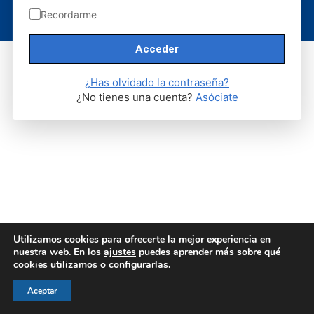
© AEGH - Todos los derechos reservados
Recordarme
Aviso legal
|
Política de privacidad
|
Politica de cookies
¿Has olvidado la contraseña?
¿No tienes una cuenta?
Asóciate
Utilizamos cookies para ofrecerte la mejor experiencia en
nuestra web. En los
ajustes
puedes aprender más sobre qué
cookies utilizamos o configurarlas.
Aceptar