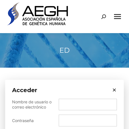
Buscar:
ED
×
Acceder
Sorry, but you do not have
Nombre de usuario o
permission to view this content.
correo electrónico
Contraseña