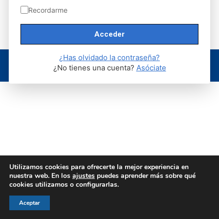
Recordarme
¿Has olvidado la contraseña?
© AEGH - Todos los derechos reservados
¿No tienes una cuenta?
Asóciate
Aviso legal
|
Política de privacidad
|
Politica de cookies
Utilizamos cookies para ofrecerte la mejor experiencia en
nuestra web. En los
ajustes
puedes aprender más sobre qué
cookies utilizamos o configurarlas.
Aceptar