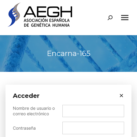
Buscar:
Encarna-165
×
Acceder
Sorry, but you do not have
Nombre de usuario o
permission to view this
correo electrónico
content.
Contraseña