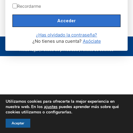
Recordarme
¿Has olvidado la contraseña?
¿No tienes una cuenta?
Asóciate
© AEGH - Todos los derechos reservados
Aviso legal
|
Política de privacidad
|
Politica de cookies
Utilizamos cookies para ofrecerte la mejor experiencia en
nuestra web. En los
ajustes
puedes aprender más sobre qué
cookies utilizamos o configurarlas.
Aceptar