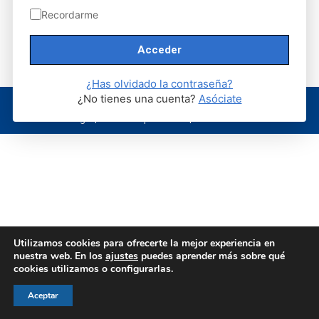
Recordarme
¿Has olvidado la contraseña?
¿No tienes una cuenta?
Asóciate
© AEGH - Todos los derechos reservados
Aviso legal
|
Política de privacidad
|
Politica de cookies
Utilizamos cookies para ofrecerte la mejor experiencia en
nuestra web. En los
ajustes
puedes aprender más sobre qué
cookies utilizamos o configurarlas.
Aceptar