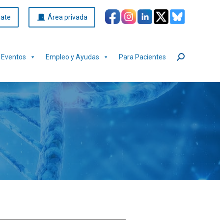
iate
Área privada
Eventos
Empleo y Ayudas
Para Pacientes
Buscar: