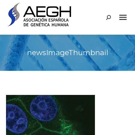
Buscar:
newsImageThumbnail