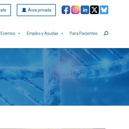
iate
Área privada
Eventos
Empleo y Ayudas
Para Pacientes
Buscar: