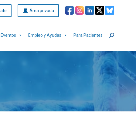
iate
Área privada
Eventos
Empleo y Ayudas
Para Pacientes
Buscar: