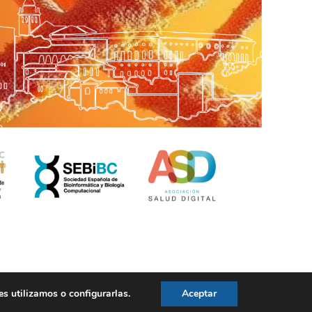
 utilizamos o configurarlas.
Aceptar
Aviso legal
|
Política de privacidad
|
Politica de cookies