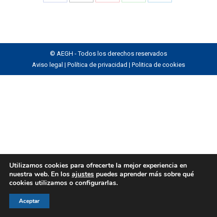
Share
Share
Share
Share
Share
on
on
on
on
on
Facebook
X
Pinterest
WhatsApp
LinkedIn
© AEGH - Todos los derechos reservados
Aviso legal
|
Política de privacidad
|
Politica de cookies
Utilizamos cookies para ofrecerte la mejor experiencia en
nuestra web. En los
ajustes
puedes aprender más sobre qué
cookies utilizamos o configurarlas.
Aceptar