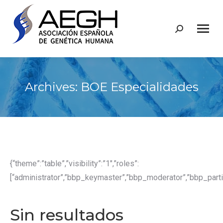
Buscar:
Archives:
BOE Especialidades
{“theme”:”table”,”visibility”:”1″,”roles”:
[“administrator”,”bbp_keymaster”,”bbp_moderator”,”bbp_partici
Sin resultados