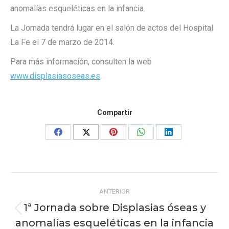
anomalías esqueléticas en la infancia.
La Jornada tendrá lugar en el salón de actos del Hospital
La Fe el 7 de marzo de 2014.
Para más información, consulten la web
www.displasiasoseas.es
Compartir
Share
Share
Share
Share
Share
on
on
on
on
on
Facebook
X
Pinterest
WhatsApp
LinkedIn
Navegación
ANTERIOR
entre
1ª Jornada sobre Displasias óseas y
Publicación
publicaciones
anomalías esqueléticas en la infancia
anterior: