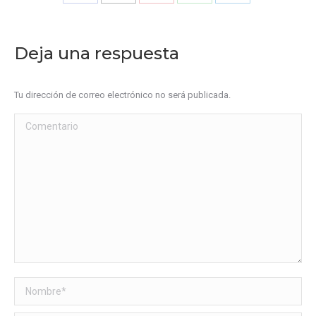
Share
Share
Share
Share
Share
on
on
on
on
on
Facebook
X
Pinterest
WhatsApp
LinkedIn
Deja una respuesta
Tu dirección de correo electrónico no será publicada.
Comentario
Nombre *